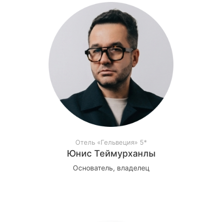
Отель «Гельвеция» 5*
Юнис Теймурханлы
Основатель, владелец